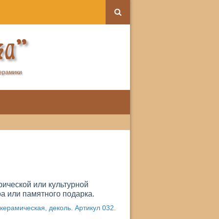
ка"
керамики
рической или культурной
а или памятного подарка.