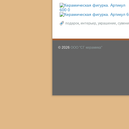
подарок
,
интерьер
,
украшение
,
сувен
© 2026
ООО "СГ керамика"