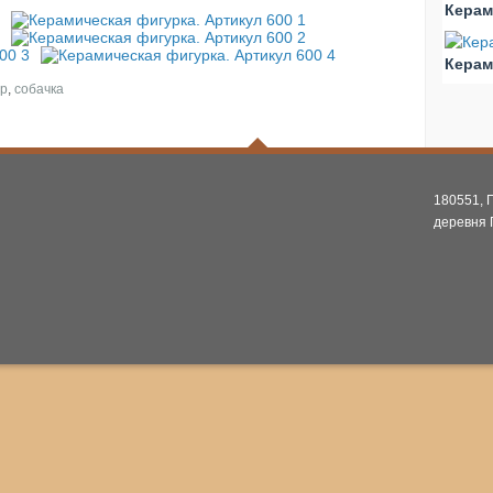
Керам
Керам
ир
,
собачка
180551, 
деревня 