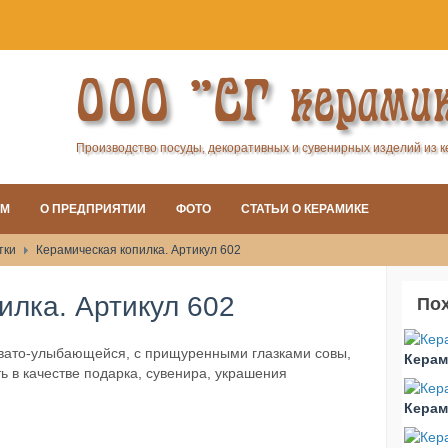
ООО "СГ керами
Производство посуды, декоративных и сувенирных изделий из 
АМ
О ПРЕДПРИЯТИИ
ФОТО
СТАТЬИ О КЕРАМИКЕ
тки
Керамическая копилка. Артикул 602
илка. Артикул 602
По
овато-улыбающейся, с прищуренными глазками совы,
Керам
ь в качестве подарка, сувенира, украшения
Керам