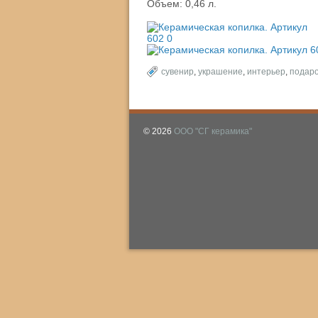
Объем: 0,46 л.
сувенир
,
украшение
,
интерьер
,
подар
© 2026
ООО "СГ керамика"