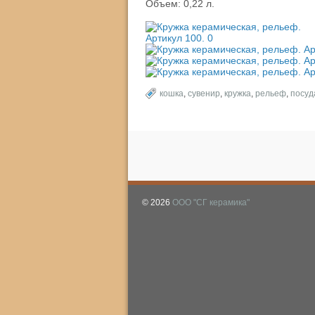
Объем: 0,22 л.
кошка
,
сувенир
,
кружка
,
рельеф
,
посуд
© 2026
ООО "СГ керамика"