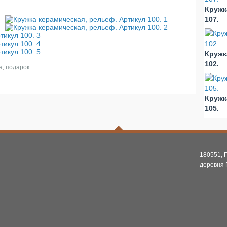
Кружк
107.
Кружк
102.
а
,
подарок
Кружк
105.
180551, 
деревня 