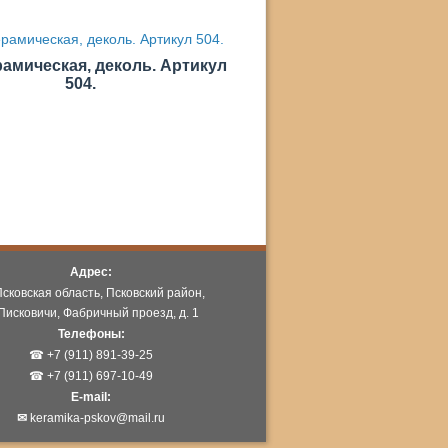
рамическая, деколь. Артикул
504.
Адрес:
Псковская область, Псковский район,
Писковичи, Фабричный проезд, д. 1
Телефоны:
☎ +7 (911) 891-39-25
☎ +7 (911) 697-10-49
E-mail:
✉
keramika-pskov@mail.ru