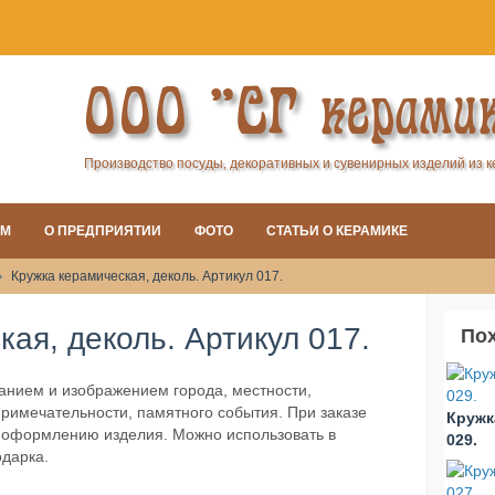
ООО "СГ керами
Производство посуды, декоративных и сувенирных изделий из 
АМ
О ПРЕДПРИЯТИИ
ФОТО
СТАТЬИ О КЕРАМИКЕ
Кружка керамическая, деколь. Артикул 017.
ая, деколь. Артикул 017.
По
ванием и изображением города, местности,
примечательности, памятного события. При заказе
Кружк
 оформлению изделия. Можно использовать в
029.
одарка.