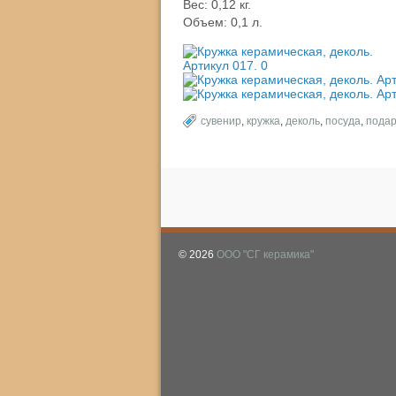
Вес: 0,12 кг.
Объем: 0,1 л.
сувенир
,
кружка
,
деколь
,
посуда
,
подар
© 2026
ООО "СГ керамика"