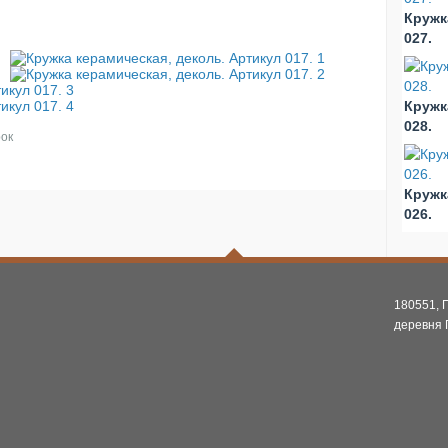
Кружк
027.
Кружк
028.
ок
Кружк
026.
180551, 
деревня 